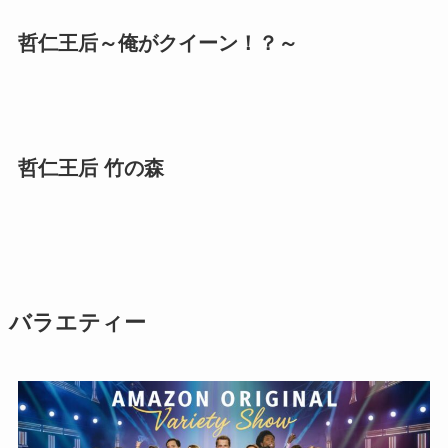
哲仁王后～俺がクイーン！？～
哲仁王后 竹の森
バラエティー