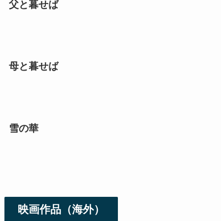
父と暮せば
母と暮せば
雪の華
映画作品（海外）