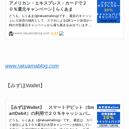
www.rakuamablog.com
【みずほWallet】