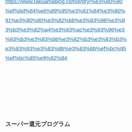
https://www.rakuamablog.com/entry/%e3%80%90
%ef%bd%84%e6%89%95%e3%81%84%e3%80%
91%e3%80%80%e3%82%bb%e3%83%96%e3%8
3%b3%e3%82%a4%e3%83%ac%e3%83%96%e3
%83%b3%e3%83%bb%e3%82%b3%e3%83%b3%
e3%83%93%e3%83%8b%e3%83%bb%ef%bc%95
%ef%bc%85%e9%82%84
スーパー還元プログラム