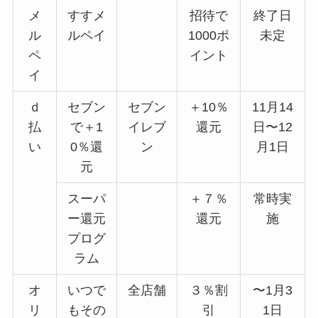
メ
すすメ
招待で
終了日
ル
ルペイ
1000ポ
未定
ペ
イント
イ
ｄ
セブン
セブン
＋10％
11月14
払
で＋1
イレブ
還元
日〜12
い
0％還
ン
月1日
元
スーパ
＋７％
常時実
ー還元
還元
施
プログ
ラム
オ
いつで
全店舗
３％割
〜1月3
リ
もその
引
1日