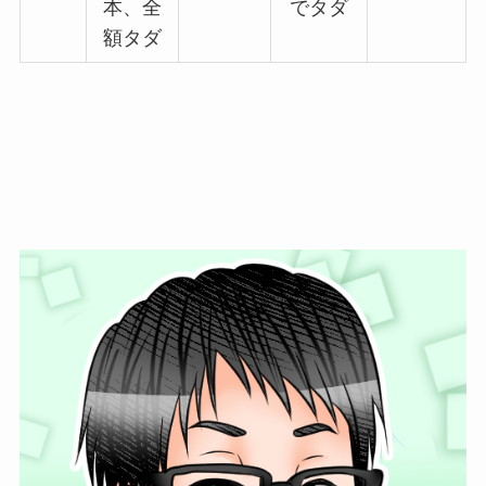
本、全
でタダ
額タダ