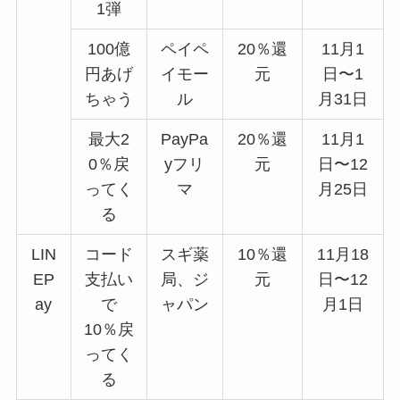
1弾
100億
ペイペ
20％還
11月1
円あげ
イモー
元
日〜1
ちゃう
ル
月31日
最大2
PayPa
20％還
11月1
0％戻
yフリ
元
日〜12
ってく
マ
月25日
る
LIN
コード
スギ薬
10％還
11月18
EP
支払い
局、ジ
元
日〜12
ay
で
ャパン
月1日
10％戻
ってく
る