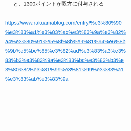
と、1300ポイントが双方に付与される
https://www.rakuamablog.com/entry/%e3%80%90
%e3%83%a1%e3%83%ab%e3%83%9a%e3%82%
a4%e3%80%91%e5%8f%8b%e9%81%94%e6%8b
%9b%e5%be%85%e3%82%ad%e3%83%a3%e3%
83%b3%e3%83%9a%e3%83%bc%e3%83%b3%e
3%80%8c%e3%81%99%e3%81%99%e3%83%a1
%e3%83%ab%e3%83%9a