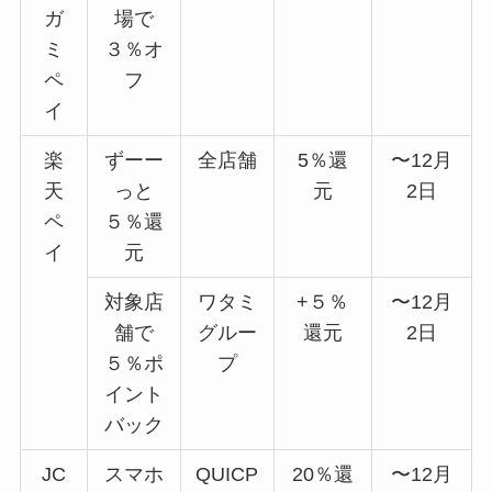
ガ
場で
ミ
３％オ
ペ
フ
イ
楽
ずーー
全店舗
5％還
〜12月
天
っと
元
2日
ペ
５％還
イ
元
対象店
ワタミ
+５％
〜12月
舗で
グルー
還元
2日
５％ポ
プ
イント
バック
JC
スマホ
QUICP
20％還
〜12月