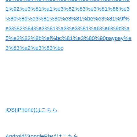
1%92%e3%81%a1%e3%82%83%e3%81%86%e3
%80%8d%e3%81%8c%e3%81%be%e3%81%9f%
e3%82%84%e3%81%a3%e3%81%a6%e6%9d%a
5%e3%82%8b%ef%bc%81%e3%80%90paypay%e
3%83%a2%e3%83%bc
iOS(iPhone)はこちら
Android(GooglePlay)はこちら