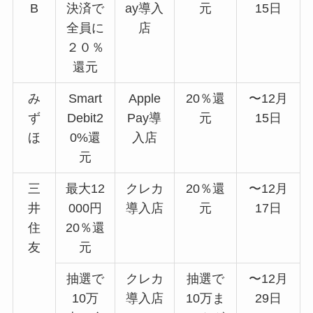
B
決済で
ay導入
元
15日
全員に
店
２０％
還元
み
Smart
Apple
20％還
〜12月
ず
Debit2
Pay導
元
15日
ほ
0%還
入店
元
三
最大12
クレカ
20％還
〜12月
井
000円
導入店
元
17日
住
20％還
友
元
抽選で
クレカ
抽選で
〜12月
10万
導入店
10万ま
29日