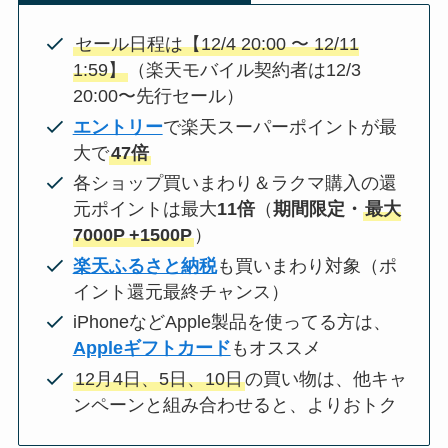
セール日程は【12/4 20:00 〜 12/11
1:59】
（楽天モバイル契約者は12/3
20:00〜先行セール）
エントリー
で楽天スーパーポイントが最
大で
47倍
各ショップ買いまわり＆ラクマ購入の還
元ポイントは最大
11倍
（
期間限定・
最大
7000P
+1500P
）
楽天ふるさと納税
も買いまわり対象（ポ
イント還元最終チャンス）
iPhoneなどApple製品を使ってる方は、
Appleギフトカード
もオススメ
12月4日、5日、10日
の買い物は、他キャ
ンペーンと組み合わせると、よりおトク