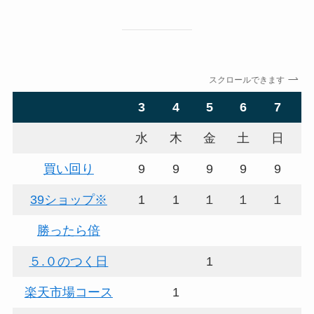
スクロールできます
3
4
5
6
7
水
木
金
土
日
買い回り
9
9
9
9
9
39ショップ※
1
1
１
１
１
勝ったら倍
５.０のつく日
1
楽天市場コース
1