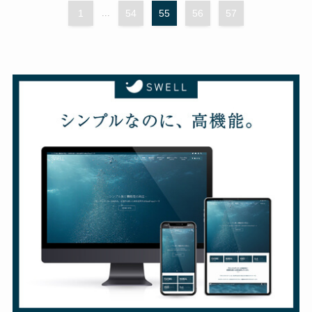
1
...
54
55
56
57