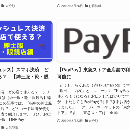
未分類
2019年8月26日
お得情報
ュレス】スマホ決済 ど
【PayPay】東急ストア全店舗で
る？ 【紳士服・靴・眼
可能に
どうも。らくあま（@rakuamablog）で
昨日、「西友」と「ユニー」にてPayPay
決済 どの店で使える？ シリ
使えるようになるとお伝えしたばかりです
事は【紳士服・靴・眼鏡店】編
が、またしてもPayPayが利用できるお店
 この記事では、「街中の紳士服
えました。 スーパーマーケットの「東
鏡店で、どのコード決済が使え
トア」です。 東急ストアは、全国に...
表で紹介します。 ぜひ、お役
 LINEPay ...
2019年8月23日
未分類
人気記事