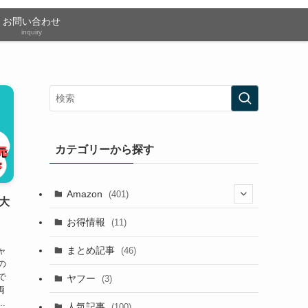
お問い合わせ
inquiry
カテゴリーから探す
Amazon
(401)
大
(2)
お得情報
(11)
。
(13)
まとめ記事
(46)
ャ
の
(42)
で
ヤフー
(3)
両
(13)
.
人気記事
(100)