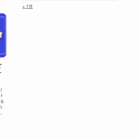
« 7月
ど
ケ
リ
ト
える
の
い」