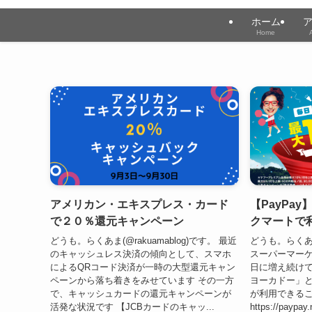
ホーム
Home
アメリカン・エキスプレス・カード
【PayPa
で２０％還元キャンペーン
クマートで
どうも。らくあま(@rakuamablog)です。 最近
どうも。らくあま
のキャッシュレス決済の傾向として、スマホ
スーパーマー
によるQRコード決済が一時の大型還元キャン
日に増え続けて
ペーンから落ち着きをみせています その一方
ヨーカドー」と
で、キャッシュカードの還元キャンペーンが
が利用できる
活発な状況です 【JCBカードのキャッ...
https://paypay.