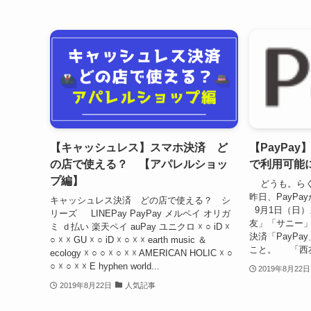
【キャッシュレス】スマホ決済 ど
【PayPay
の店で使える？ 【アパレルショッ
で利用可能
プ編】
どうも。らくあま
昨日、PayP
キャッシュレス決済 どの店で使える？ シ
9月1日（日
リーズ LINEPay PayPay メルペイ オリガ
友」「サニー」
ミ ｄ払い 楽天ペイ auPay ユニクロ ☓ ○ iD ☓
決済「PayP
○ ☓ ☓ GU ☓ ○ iD ☓ ○ ☓ ☓ earth music ＆
こと。 「西友
ecology ☓ ○ ○ ☓ ○ ☓ ☓ AMERICAN HOLIC ☓ ○
○ ☓ ○ ☓ ☓ E hyphen world...
2019年8月22日
2019年8月22日
人気記事