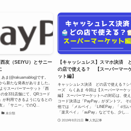
】西友（SEIYU）とサニー
【キャッシュレス】スマホ決済 
に
の店で使える？ 【スーパーマー
ット編】
(@rakuamablog)です。
ayから新たな発表がありました。
キャッシュレス決済 どの店で使える？シ
）よりスーパーマーケット「西
ーズ らくあま 今回は【スーパーマーケッ
の全331店舗にて、QRコード
編】 スーパーマーケットへの対応は、使
ay」が利用できるようになるとの
コード決済は「PayPay」がダントツ。 そ
」「サニー」でのQ...
他では 「メルペイ」「LINEPay」「ｄ払
「楽天ペイ」「auPay」などでも、少し...
未分類
2019年8月21日
人気記事