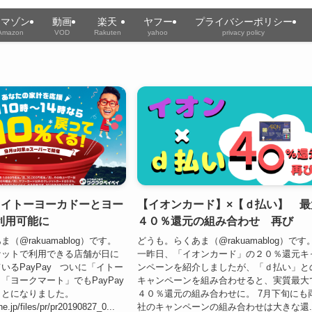
アマゾン
動画
楽天
ヤフー
プライバシーポリシー
Amazon
VOD
Rakuten
yahoo
privacy policy
y】イトーヨーカドーとヨー
【イオンカード】×【ｄ払い】 最
利用可能に
４０％還元の組み合わせ 再び
（@rakuamablog）です。
どうも。らくあま（@rakuamablog）です
ケットで利用できる店舗が日に
一昨日、「イオンカード」の２０％還元キ
いるPayPay ついに「イトー
ンペーンを紹介しましたが、「ｄ払い」と
「ヨークマート」でもPayPay
キャンペーンを組み合わせると、実質最大
ことになりました。
４０％還元の組み合わせに。 7月下旬にも
ne.jp/files/pr/pr20190827_0...
社のキャンペーンの組み合わせは大きな還..