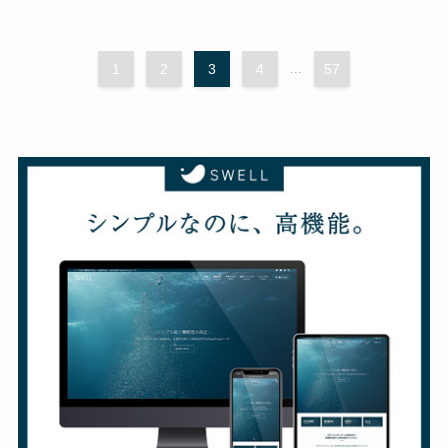
1
2
3
4
...
57