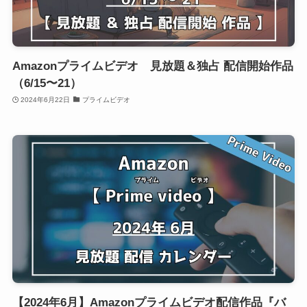
Amazonプライムビデオ 見放題＆独占 配信開始作品
（6/15〜21）
2024年6月22日
プライムビデオ
【2024年6月】Amazonプライムビデオ配信作品『バ