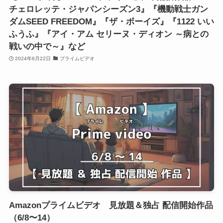
チェロレッテ・ジャパンシーズン3』『機動戦士ガン
ダムSEED FREEDOM』『ザ・ボーイズ』『1122 いい
ふうふ』『アイ・アム セリーヌ・ディオン ～病との
戦いの中で～』など
2024年6月22日
プライムビデオ
Amazonプライムビデオ 見放題＆独占 配信開始作品
（6/8〜14）