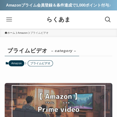
Amazonプライム会員登録＆条件達成で1,000ポイント付与♪
らくあま
ホーム
Amazon
プライムビデオ
プライムビデオ
– category –
Amazon
プライムビデオ