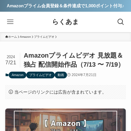
Amazonプライム会員登録＆条件達成で1,000ポイント付与♪
らくあま
ホーム
Amazon
プライムビデオ
Amazonプライムビデオ 見放題＆
2024
7/21
独占 配信開始作品（7/13 〜 7/19）
2024年7月21日
Amazon
プライムビデオ
動画
当ページのリンクには広告が含まれています。