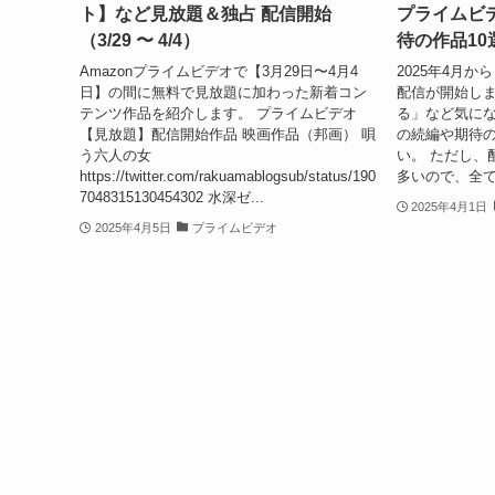
ト】など見放題＆独占 配信開始
プライムビ
（3/29 〜 4/4）
待の作品10
Amazonプライムビデオで【3月29日〜4月4
2025年4月か
日】の間に無料で見放題に加わった新着コン
配信が開始しま
テンツ作品を紹介します。 プライムビデオ
る」など気にな
【見放題】配信開始作品 映画作品（邦画） 唄
の続編や期待
う六人の女
い。 ただし、
https://twitter.com/rakuamablogsub/status/190
多いので、全て
7048315130454302 水深ゼ...
2025年4月1日
2025年4月5日
プライムビデオ