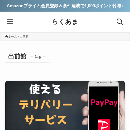
Amazonプライム会員登録＆条件達成で1,000ポイント付与♪
らくあま
ホーム
出前館
出前館
– tag –