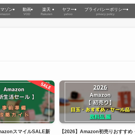
アマゾン
動画
楽天
ヤフー
プライバシーポリシー
Amazon
VOD
Rakuten
yahoo
privacy policy
mazonスマイルSALE新
【2026】Amazon初売りおすすめ