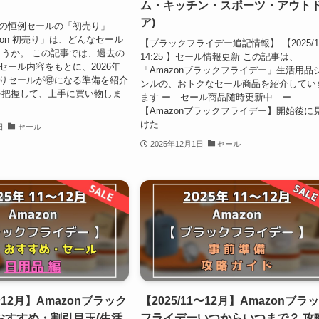
ム・キッチン・スポーツ・アウト
ア)
年始の恒例セールの「初売り」
azon 初売り」は、どんなセール
【ブラックフライデー追記情報】 【2025/12
うか。 この記事では、過去の
14:25 】セール情報更新 この記事は、
りセール内容をもとに、2026年
「Amazonブラックフライデー」生活用品
初売りセールが🉐になる準備を紹介
ンルの、おトクなセール商品を紹介してい
を把握して、上手に買い物しま
ます ー セール商品随時更新中 ー
【Amazonブラックフライデー】開始後に
けた...
日
セール
2025年12月1日
セール
1〜12月】Amazonブラック
【2025/11〜12月】Amazonブラ
おすすめ・割引目玉(生活
フライデーいつからいつまで？ 攻