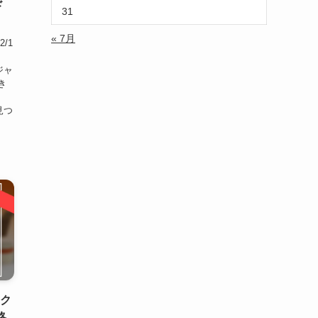
ド
31
« 7月
/1
ジャ
き
見つ
ック
略