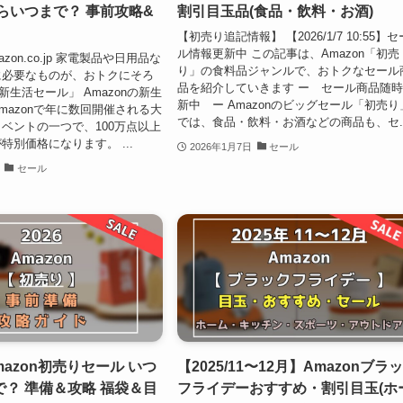
らいつまで？ 事前攻略&
割引目玉品(食品・飲料・お酒)
【初売り追記情報】 【2026/1/7 10:55】セ
ル情報更新中 この記事は、Amazon「初売
azon.co.jp 家電製品や日用品な
り」の食料品ジャンルで、おトクなセール
に必要なものが、おトクにそろ
品を紹介していきます ー セール商品随
「新生活セール」 Amazonの新生
新中 ー Amazonのビッグセール「初売り
mazonで年に数回開催される大
では、食品・飲料・お酒などの商品も、セ..
ベントの一つで、100万点以上
特別価格になります。 ...
2026年1月7日
セール
セール
mazon初売りセール いつ
【2025/11〜12月】Amazonブラ
？ 準備＆攻略 福袋＆目
フライデーおすすめ・割引目玉(ホ