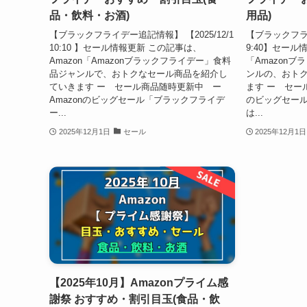
品・飲料・お酒)
用品)
【ブラックフライデー追記情報】 【2025/12/1
【ブラックフライ
10:10 】セール情報更新 この記事は、
9:40】セール
Amazon「Amazonブラックフライデー」食料
「Amazon
品ジャンルで、おトクなセール商品を紹介し
ンルの、おト
ていきます ー セール商品随時更新中 ー
ます ー セール
Amazonのビッグセール「ブラックフライデ
のビッグセー
ー...
は...
2025年12月1日
セール
2025年12月1日
【2025年10月】Amazonプライム感
謝祭 おすすめ・割引目玉(食品・飲