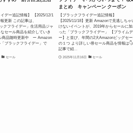
まとめ キャンペーン クーポン
デー追記情報】 【2025/12/1
【ブラックフライデー追記情報】
情報更新 この記事は、
【2025/11/18】更新 Amazonで見逃しちゃ
ブラックフライデー」生活用品ジャ
けないイベントが、2019年からセールに加
クなセール商品を紹介していき
った「ブラックフライデー」 【プライム
商品随時更新中 ー Amazon
ー】と並び、年間の2大Amazonビッグセ
ル「ブラックフライデー」で
の１つ より詳しい🉐セール商品を情報は👇
記事で紹...
セール
2025年11月16日
セール