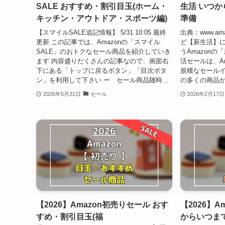
SALE おすすめ・割引目玉(ホーム・
生活 いつか
キッチン・アウトドア・スポーツ編)
準備
【スマイルSALE追記情報】 5/31 10:05 最終
出典：www.am
更新 この記事では、Amazonの「スマイル
ど【新生活】
SALE」のおトクなセール商品を紹介していき
うAmazonの
ます 内容盛りだくさんの記事なので、画面右
活セールは、A
下にある「トップに戻るボタン」「目次ボタ
規模なセールイ
ン」を利用して下さい ー セール商品随時...
の多くの商品が
2026年5月31日
セール
2026年2月17日
【2026】Amazon初売りセール おす
【2026】A
すめ・割引目玉(福
からいつまで