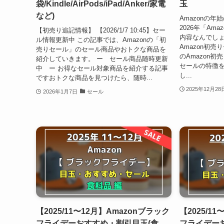
袋/Kindle/AirPods/iPad/Anker/家電
玉
など)
Amazonの
2026年「Am
【初売り追記情報】 【2026/1/7 10:45】セー
内容なんでしょ
ル情報更新中 この記事では、Amazonの「初
Amazon初売
売りセール」のセール商品やおトクな商品を
のAmazon
紹介していきます。 ー セール商品随時更新
セールの特徴
中 ー お得なセール対象商品を紹介する記事
し...
ですおトクな商品を見つけたら、随時...
2025年12月28
2026年1月7日
セール
【2025/11〜12月】Amazonブラック
【2025/1
フライデーおすすめ・割引目玉(食
フライデー